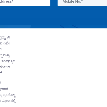
ದ್ದು, AI
ುಭವ ಏನೇ
ೆ
ಿ ಮತ್ತು
 ಸಂಪನ್ಮೂಲ
 ನಡೆಯುವ
ೆ.
ದ
eyond
ು ಪ್ರತಿಯೊಬ್ಬ
 ವಿಧಾನದಲ್ಲಿ