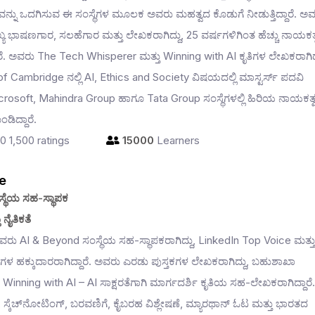
ತ್ವವನ್ನು ಒದಗಿಸುವ ಈ ಸಂಸ್ಥೆಗಳ ಮೂಲಕ ಅವರು ಮಹತ್ವದ ಕೊಡುಗೆ ನೀಡುತ್ತಿದ್ದಾರೆ. ಅ
ಯ ಭಾಷಣಗಾರ, ಸಲಹೆಗಾರ ಮತ್ತು ಲೇಖಕರಾಗಿದ್ದು, 25 ವರ್ಷಗಳಿಗಿಂತ ಹೆಚ್ಚು ನಾಯಕತ್
. ಅವರು The Tech Whisperer ಮತ್ತು Winning with AI ಕೃತಿಗಳ ಲೇಖಕರಾಗಿದ್ದ
f Cambridge ನಲ್ಲಿ AI, Ethics and Society ವಿಷಯದಲ್ಲಿ ಮಾಸ್ಟರ್ಸ್ ಪದವಿ
 Microsoft, Mahindra Group ಹಾಗೂ Tata Group ಸಂಸ್ಥೆಗಳಲ್ಲಿ ಹಿರಿಯ ನಾಯಕತ್
ಂಡಿದ್ದಾರೆ.
.0
1,500 ratings
15000
Learners
e
್ಥೆಯ ಸಹ-ಸ್ಥಾಪಕ
ು ನೈತಿಕತೆ
ು AI & Beyond ಸಂಸ್ಥೆಯ ಸಹ-ಸ್ಥಾಪಕರಾಗಿದ್ದು, LinkedIn Top Voice ಮತ್ತು
ಗಳ ಹಕ್ಕುದಾರರಾಗಿದ್ದಾರೆ. ಅವರು ಎರಡು ಪುಸ್ತಕಗಳ ಲೇಖಕರಾಗಿದ್ದು, ಬಹುಶಾಖಾ
ತೆಗೆ Winning with AI – AI ಸಾಕ್ಷರತೆಗಾಗಿ ಮಾರ್ಗದರ್ಶಿ ಕೃತಿಯ ಸಹ-ಲೇಖಕರಾಗಿದ್ದಾರ
, ಸ್ಕೆಚ್‌ನೋಟಿಂಗ್, ಬರವಣಿಗೆ, ಕೈಬರಹ ವಿಶ್ಲೇಷಣೆ, ಮ್ಯಾರಥಾನ್ ಓಟ ಮತ್ತು ಭಾರತದ