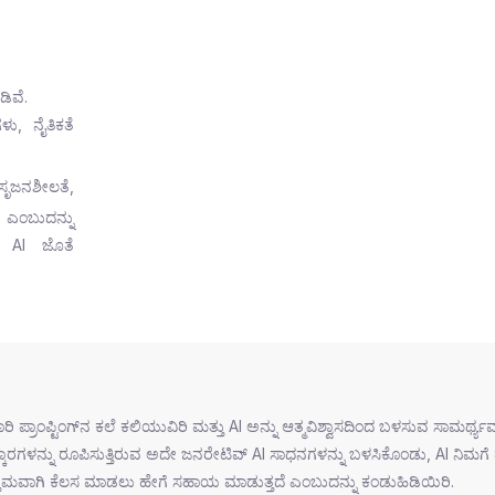
ಿವೆ.
ು, ನೈತಿಕತೆ
 ಸೃಜನಶೀಲತೆ,
ಂಬುದನ್ನು
ಲಿ AI ಜೊತೆ
ಪ್ಟಿಂಗ್‌ನ ಕಲೆ ಕಲಿಯುವಿರಿ ಮತ್ತು AI ಅನ್ನು ಆತ್ಮವಿಶ್ವಾಸದಿಂದ ಬಳಸುವ ಸಾಮರ್ಥ್ಯವನ
ಕಾರಗಳನ್ನು ರೂಪಿಸುತ್ತಿರುವ ಅದೇ ಜನರೇಟಿವ್ AI ಸಾಧನಗಳನ್ನು ಬಳಸಿಕೊಂಡು, AI ನಿಮಗೆ ಹ
ತಮವಾಗಿ ಕೆಲಸ ಮಾಡಲು ಹೇಗೆ ಸಹಾಯ ಮಾಡುತ್ತದೆ ಎಂಬುದನ್ನು ಕಂಡುಹಿಡಿಯಿರಿ.