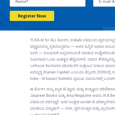
Register Now
YUVA AI for ALL ಕೋರ್ಸ್, IndiaAI ವತಿಯಿಂದ ಪ್ರಾರಂಭಿಸಲ್ಪಟ್ಟಿ
ಪಠ್ಯಜ್ಞಾನವನ್ನು ಪ್ರತಿಯೊಬ್ಬರಿಗೂ — ಅವರ ಹಿನ್ನೆಲೆ ಅಥವಾ ಅನ
ಇರಲಿ — ಸುಲಭವಾಗಿ ಲಭ್ಯವಾಗುವಂತೆ ಮಾಡುವ ಉದ್ದೇಶದೊಂದಿಗ
ರೂಪಿಸಲಾದ ಒಂದು ಮಹತ್ವದ ಹೆಜ್ಜೆಯಾಗಿದೆ. ಸಮಾನ ಕೌಶಲ್ಯಾಭಿವೃದ್ಧ
ಒಳಗೊಂಡ ಕೆಲಸಗಾರರ ಪರಿವರ್ತನೆಗೆ ಉತ್ತೇಜನ ನೀಡುವ ಮಾನವ
ಅಭಿವೃದ್ಧಿ (Human Capital) ಎಂಬುದು ಫೆಬ್ರವರಿ 2026ರಲ್ಲಿ
India – AI Impact Summit‌ನ ಪ್ರಮುಖ ವಿಷಯಗಳಲ್ಲಿ ಒಂದಾಗಿದ
ಈ ಕೋರ್ಸ್ ಅನ್ನು ಖ್ಯಾತ AI ತಜ್ಞರು ಮತ್ತು ತಂತ್ರಜ್ಞಾನ ಪರಿಣಿತರಾ
Jaspreet Bindra ಮತ್ತು Anuj Magazine ಅವರು AI & B
ವತಿಯಿಂದ ರಚಿಸಿದ್ದಾರೆ. ಇದರ ಉದ್ದೇಶ ಜಾಗತಿಕ AI ಪರಿಕಲ್ಪನೆಗಳನ್ನ
ಭಾರತೀಯ ವಿದ್ಯಾರ್ಥಿಗೆ — ಸರಳ, ಸ್ಥಳೀಯೀಕೃತ ಮತ್ತು ಪ್ರಾಯೋಗಿಕ
— ತಲುಪಿಸುವುದಾಗಿದೆ.