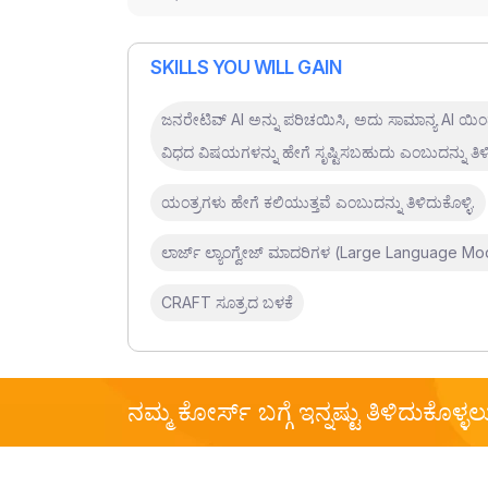
SKILLS YOU WILL GAIN
ಜನರೇಟಿವ್ AI ಅನ್ನು ಪರಿಚಯಿಸಿ, ಅದು ಸಾಮಾನ್ಯ AI ಯಿಂದ ಹ
ವಿಧದ ವಿಷಯಗಳನ್ನು ಹೇಗೆ ಸೃಷ್ಟಿಸಬಹುದು ಎಂಬುದನ್ನು ತಿಳಿ
ಯಂತ್ರಗಳು ಹೇಗೆ ಕಲಿಯುತ್ತವೆ ಎಂಬುದನ್ನು ತಿಳಿದುಕೊಳ್ಳಿ.
ಲಾರ್ಜ್ ಲ್ಯಾಂಗ್ವೇಜ್ ಮಾದರಿಗಳ (Large Language M
CRAFT ಸೂತ್ರದ ಬಳಕೆ
ನಮ್ಮ ಕೋರ್ಸ್ ಬಗ್ಗೆ ಇನ್ನಷ್ಟು ತಿಳಿದುಕೊಳ