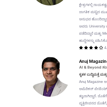
ಕ್ಷೇತ್ರಗಳಲ್ಲಿ ನಾಯಕ
ಜಾಗತಿಕ ಮಟ್ಟದ ಮುಖ್
ಅನುಭವ ಹೊಂದಿದ್ದಾರೆ
ಅವರು University o
ಪಡೆದಿದ್ದಾರೆ ಮತ್ತು
ಹುದ್ದೆಗಳನ್ನು ವಹಿಸಿಕೊ
4
Anuj Magazin
AI & Beyond ಸಂಸ
ಕೃತಕ ಬುದ್ಧಿಮತ್ತೆ ಮತ್ತ
Anuj Magazine ಅವರ
ಅಮೆರಿಕನ್ ಪೇಟೆಂಟ್‌
ತಜ್ಞರಾಗಿದ್ದಾರೆ. ಜೊ
ವೃತ್ತಿಜೀವನದ ಜೊತೆಗೆ