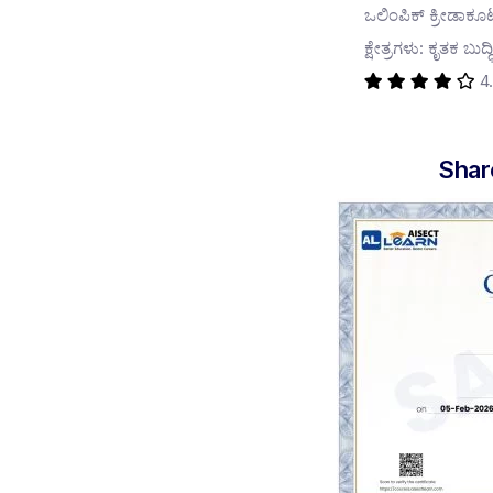
ಒಲಿಂಪಿಕ್ ಕ್ರೀಡಾಕೂ
ಕ್ಷೇತ್ರಗಳು: ಕೃತಕ ಬುದ
4
Shar