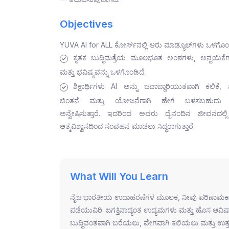
Objectives
YUVA AI for ALL ಕೋರ್ಸ್‌ನಲ್ಲಿ ಆರು ಮಾಡ್ಯೂಲ್‌ಗಳು ಒಳಗೊಂಡ
ಕೃತಕ ಬುದ್ಧಿಮತ್ತೆಯ ಮೂಲಭೂತ ಅಂಶಗಳು, ಅನ್ವಯಿಕೆಗಳ
ಮತ್ತು ಭವಿಷ್ಯವನ್ನು ಒಳಗೊಂಡಿದೆ.
ಶಿಕ್ಷಾರ್ಥಿಗಳು AI ಅನ್ನು ಜವಾಬ್ದಾರಿಯುತವಾಗಿ ಕಲಿಕೆ,
ಚಿಂತನೆ ಮತ್ತು ಯೋಜನೆಗಾಗಿ ಹೇಗೆ ಬಳಸಬಹುದು ಎ
ಅನ್ವೇಷಿಸುತ್ತಾರೆ. ಇದರಿಂದ ಅವರು ದೈನಂದಿನ ಜೀವನದಲ್
ಆತ್ಮವಿಶ್ವಾಸದಿಂದ ಸಂವಹನ ಮಾಡಲು ಸಿದ್ಧರಾಗುತ್ತಾರೆ.
What Will You Learn
ನೈಜ ಭಾರತೀಯ ಉದಾಹರಣೆಗಳ ಮೂಲಕ, ನೀವು ಪರಿಣಾಮಕಾರಿ ಪ್ರಾಂ
ಪಡೆಯುವಿರಿ. ಜಗತ್ತಿನಾದ್ಯಂತ ಉದ್ಯಮಗಳು ಮತ್ತು ಹೊಸ ಆವಿಷ್
ಬುದ್ಧಿವಂತವಾಗಿ ಬರೆಯಲು, ವೇಗವಾಗಿ ಕಲಿಯಲು ಮತ್ತು ಉತ್