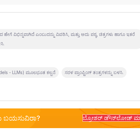
ೇಗೆ ವಿಭಿನ್ನವಾಗಿದೆ ಎಂಬುದನ್ನು ವಿವರಿಸಿ, ಮತ್ತು ಅದು ಪಠ್ಯ, ಚಿತ್ರಗಳು ಹಾಗೂ ಇತರೆ
ಸಿ.
odels - LLMs) ಮೂಲಭೂತ ಕಲ್ಪನೆ
ಸರಳ ಪ್ರಾಂಪ್ಟಿಂಗ್ ತಂತ್ರಗಳನ್ನು ಬಳಸಿ.
್ಳಲು ಬಯಸುವಿರಾ?
ಬ್ರೋಶರ್ ಡೌನ್‌ಲೋಡ್ ಮ