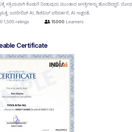
ಟಕ್ಕೆ ಸಕ್ರಿಯವಾಗಿ ಕೊಡುಗೆ ನೀಡುವುದು ಮುಂತಾದ ಆಸಕ್ತಿಗಳನ್ನು ಹೊಂದಿದ್ದಾರೆ. ಬೋ
್ಧಿಮತ್ತೆ, ಜನರೇಟಿವ್ AI, ಡಿಜಿಟಲ್ ಪರಿವರ್ತನೆ, AI ಸಾಕ್ಷರತೆ.
.0
1,500 ratings
15000
Learners
eable Certificate