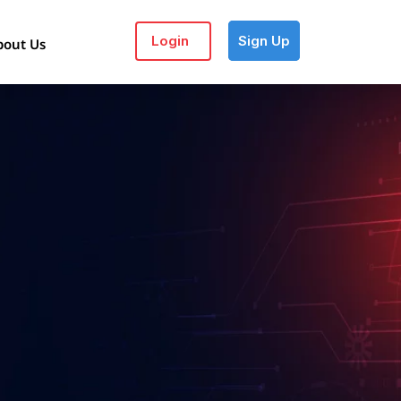
Login
Sign Up
bout Us