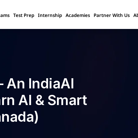
rams
Test Prep
Internship
Academies
Partner With Us
A
– An IndiaAI
arn AI & Smart
nnada)