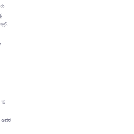
ವರು
ವ
ಾರೆ.
ವ
 16
ೆ. ಅವರ