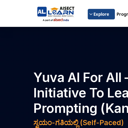
Explore
Prog
Yuva AI For All 
Initiative To Le
Prompting (Ka
ಸ್ವಯಂ-ಗತಿಯಲ್ಲಿ (Self-Paced)