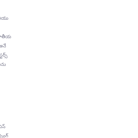
మరియు
జాతీయ
అనే
ర్స్
లను
ఎస్
ింగ్