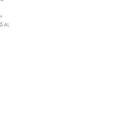
ు
వ్ AI,