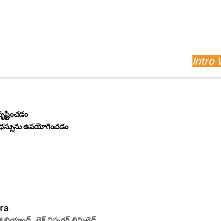
Intro 
ృష్టించడం
 మేధస్సును ఉపయోగించడం
ra
బియాండ్, టెక్ విస్పరర్ లిమిటెడ్