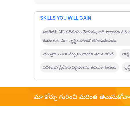
SKILLS YOU WILL GAIN
జనరేటివ్ AIని పరిచయం చేయడం, అది సాధారణ AIకి ఎలా
కంటెంట్‌ను ఎలా సృష్టించగలదో తెలియజేయడం.
యంత్రాలు ఎలా నేర్చుకుంటాయో తెలుసుకోండి
లార్
సరళమైన ప్రేరేపణ పద్ధతులను ఉపయోగించండి
క్ర
మా కోర్సు గురించి మరింత తెలుసుకోవ