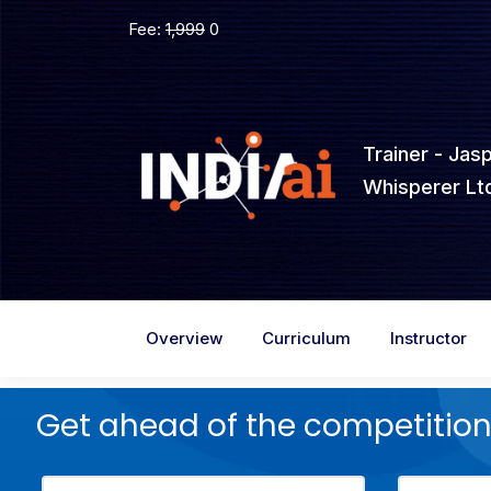
Fee:
1,999
0
Trainer - Jas
Whisperer Ltd
Overview
Curriculum
Instructor
Get ahead of the competition,