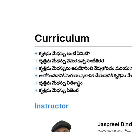
Curriculum
కృత్రిమ మేధస్సు అంటే ఏమిటి?
కృత్రిమ మేధస్సు వెనుక ఉన్న సాంకేతికత
కృత్రిమ మేధస్సును ఉపయోగించి నేర్చుకోవడం మరియు స
ఆలోచించడానికి మరియు ప్రణాళిక చేయడానికి కృత్రిమ
కృత్రిమ మేధస్సు నీతిశాస్త్రం
కృత్రిమ మేధస్సు ఏజెంట్
Instructor
Jaspreet Bind
వ్యవస్థాపకుడు: ఏఐ&