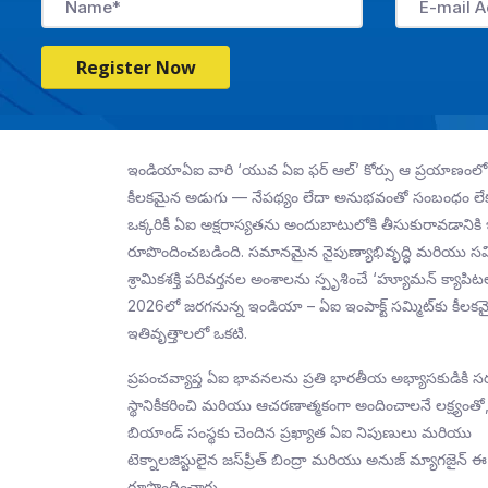
Register Now
ఇండియాఏఐ వారి ‘యువ ఏఐ ఫర్ ఆల్’ కోర్సు ఆ ప్రయాణంలో
కీలకమైన అడుగు — నేపథ్యం లేదా అనుభవంతో సంబంధం లేకుం
ఒక్కరికీ ఏఐ అక్షరాస్యతను అందుబాటులోకి తీసుకురావడానికి 
రూపొందించబడింది. సమానమైన నైపుణ్యాభివృద్ధి మరియు సమ
శ్రామికశక్తి పరివర్తనల అంశాలను స్పృశించే ‘హ్యూమన్ క్యాపిటల్
2026లో జరగనున్న ఇండియా – ఏఐ ఇంపాక్ట్ సమ్మిట్‌కు కీలక
ఇతివృత్తాలలో ఒకటి.
ప్రపంచవ్యాప్త ఏఐ భావనలను ప్రతి భారతీయ అభ్యాసకుడికి స
స్థానికీకరించి మరియు ఆచరణాత్మకంగా అందించాలనే లక్ష్యంత
బియాండ్ సంస్థకు చెందిన ప్రఖ్యాత ఏఐ నిపుణులు మరియు
టెక్నాలజిస్టులైన జస్‌ప్రీత్ బింద్రా మరియు అనుజ్ మ్యాగజైన్ ఈ
రూపొందించారు.