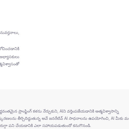
ువర్తనాలు,
ోచించడానికి
అభ్యాసకులు
మవిశ్వాసంతో
న ప్రాంప్టింగ్ కళను నేర్చుకుని, AIని వర్తింపజేయడానికి ఆత్మవిశ్వాసాన్ని
్కరణలను తీర్చిదిద్దుతున్న అవే జనరేటివ్ AI సాధనాలను ఉపయోగించి, AI మీకు మ
 మెరుగ్గా పని చేయడానికి ఎలా సహాయపడుతుందో కనుగొనండి.