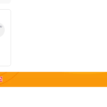
ాల
డి