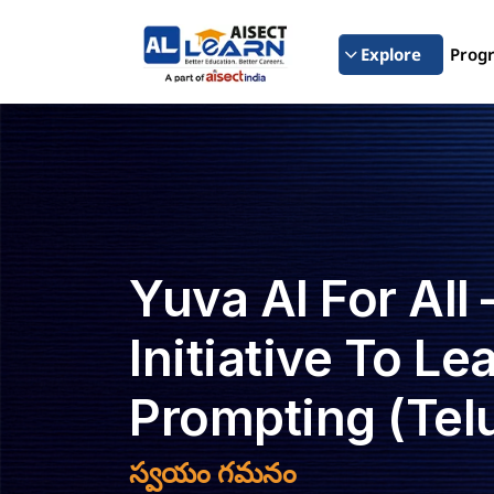
Explore
Prog
Yuva AI For All 
Initiative To Le
Prompting (Tel
స్వయం గమనం