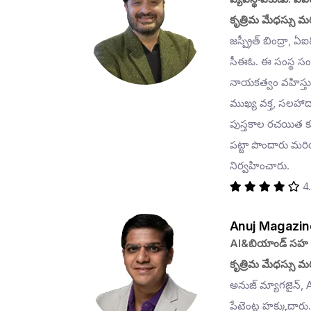
కృత్రిమ మేధస్సు మరి
జస్ప్రీత్ బింద్రా
సీఈఓ. ఈ సంస్థ సంస
నాయకత్వం వహిస్త
ముఖ్య వక్త, సలహాద
పుస్తకాల రచయిత కూడ
పట్టా పొందారు మరి
నిర్వహించారు.
4
Anuj Magazin
AI&బియాండ్ సహ వ
కృత్రిమ మేధస్సు మరి
అనుజ్ మ్యాగజైన్, 
పేటెంట్ల హక్కుదా