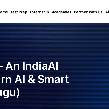
rams
Test Prep
Internship
Academies
Partner With Us
A
– An IndiaAI
arn AI & Smart
ugu)