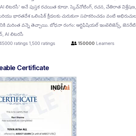
 AI లిటరసీ' అనే పుస్తక రచయిత కూడా. స్కెచ్‌నోటింగ్, రచన, చేతిరాత విశ్లేషణ,
రియు భారతదేశ ఒలింపిక్ క్రీడలకు చురుకుగా సహకరించడం వంటి అభిరుచుల
ికి మరింత వన్నె తెచ్చాయి. బోధనా రంగం: ఆర్టిఫిషియల్ ఇంటెలిజెన్స్, జెనరేటి
ేషన్, AI లిటరసీ
,45000 ratings
1,500 ratings
150000
Learners
eable Certificate