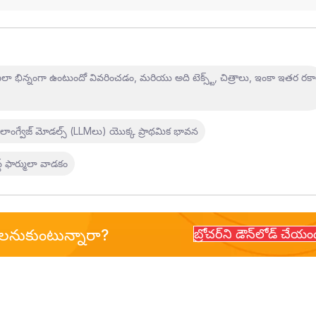
 భిన్నంగా ఉంటుందో వివరించడం, మరియు అది టెక్స్ట్, చిత్రాలు, ఇంకా ఇతర రక
జ్ లాంగ్వేజ్ మోడల్స్ (LLMలు) యొక్క ప్రాథమిక భావన
ాఫ్ట్ ఫార్ములా వాడకం
ాలనుకుంటున్నారా?
బ్రోచర్‌ని డౌన్‌లోడ్ చేయం