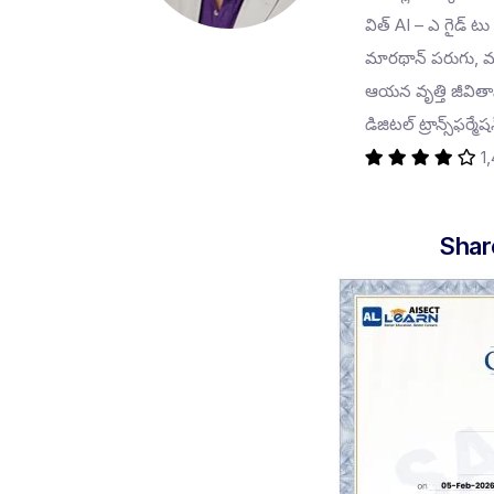
విత్ AI – ఎ గైడ్ టు
మారథాన్ పరుగు, మ
ఆయన వృత్తి జీవితాన
డిజిటల్ ట్రాన్స్‌ఫర్మ
1
Shar