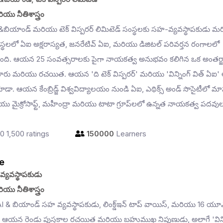
యు నీతిశాస్త్రం
, ఏఐ&బియాండ్ మరియు టెక్ విస్పరర్ లిమిటెడ్ సంస్థలకు సహ-వ్యవస్థాపకుడు 
్థలలో ఏఐ అక్షరాస్యత, జనరేటివ్ ఏఐ, మరియు డిజిటల్ పరివర్తన రంగాలలో
ుంది. ఆయన 25 సంవత్సరాలకు పైగా నాయకత్వ అనుభవం కలిగిన ఒక అంతర్
ారు మరియు రచయిత. ఆయన 'ది టెక్ విస్పరర్' మరియు 'విన్నింగ్ విత్ ఏఐ' 
ా. ఆయన కేంబ్రిడ్జ్ విశ్వవిద్యాలయం నుండి ఏఐ, ఎథిక్స్ అండ్ సొసైటీలో మాస్ట
యు మైక్రోసాఫ్ట్, మహీంద్రా మరియు టాటా గ్రూప్‌లలో ఉన్నత నాయకత్వ పదవు
.0
1,500 ratings
150000
Learners
e
్యవస్థాపకుడు
యు నీతిశాస్త్రం
AI & బియాండ్ సహ వ్యవస్థాపకుడు, లింక్డ్ఇన్ టాప్ వాయిస్, మరియు 16 యూ
రు. ఆయన రెండు పుస్తకాల రచయిత మరియు బహుముఖ నిపుణుడు, అలాగే 'విన్న