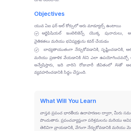
Objectives
యువ ఏఐ ఫర్ ఆల్ కోర్సులో ఆరు మాడ్యూల్స్ ఉంటాయి
ఆర్టిఫిషియల్ ఇంటెలిజెన్స్ యొక్క పునాదులు, అన
నైతికతలు మరియు భవిష్యత్తును కవర్ చేయడం
బాధ్యతాయుతంగా నేర్చుకోవడానికి, సృష్టించడానికి, ఆల
మరియు ప్రణాళిక వేయడానికి AIని ఎలా ఉపయోగించవచ్చో 
అన్వేషిస్తారు, ఇది వారిని రోజువారీ జీవితంలో AIతో ఆత్
వ్యవహరించడానికి సిద్ధం చేస్తుంది.
What Will You Learn
వాస్తవ ప్రపంచ భారతీయ ఉదాహరణల ద్వారా, మీరు సమర్థవంతమై
పొందుతారు. ప్రపంచవ్యాప్తంగా పరిశ్రమలను మరియు ఆవిష
తెలివిగా వ్రాయడానికి, వేగంగా నేర్చుకోవడానికి మరియు