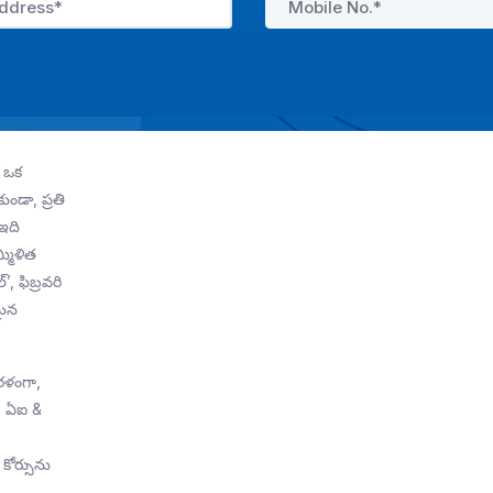
 ఒక
డా, ప్రతి
ఇది
్మిళిత
’, ఫిబ్రవరి
మైన
రళంగా,
ో, ఏఐ &
 కోర్సును